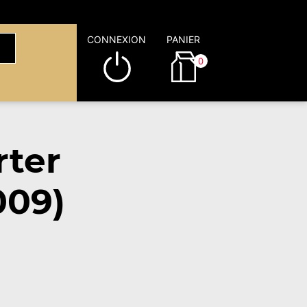
CONNEXION
PANIER
0
rter
009)