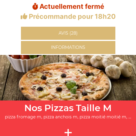
Actuellement fermé
Précommande pour 18h20
AVIS (28)
INFORMATIONS
Nos Pizzas Taille M
pizza fromage m, pizza anchois m, pizza moitié moitié m, ...
+