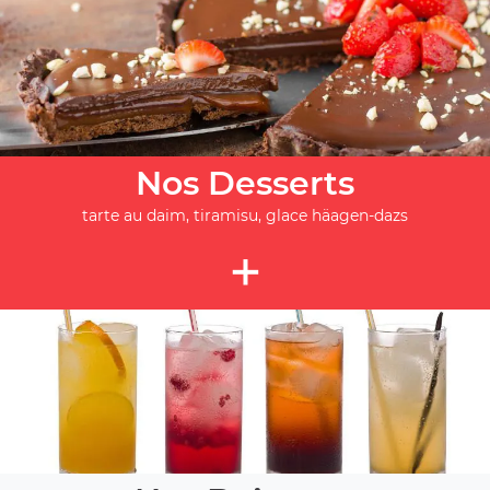
Nos Desserts
tarte au daim, tiramisu, glace häagen-dazs
+