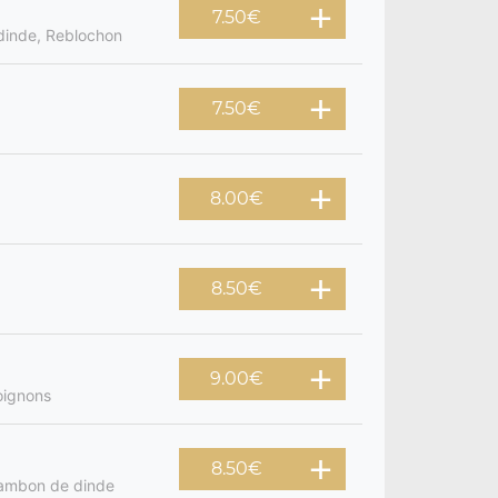
7.50
€
dinde, Reblochon
7.50
€
8.00
€
8.50
€
9.00
€
oignons
8.50
€
 jambon de dinde