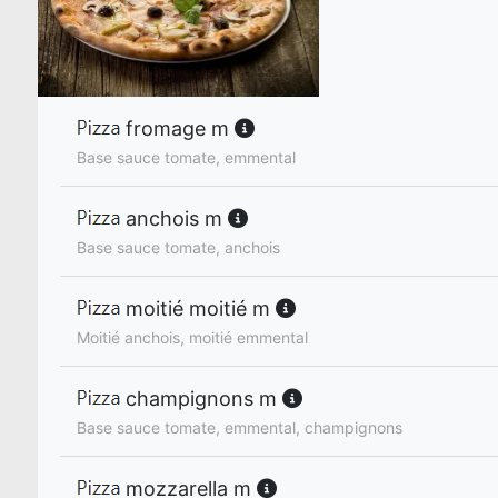
fromage m
Base sauce tomate, emmental
anchois m
Base sauce tomate, anchois
moitié moitié m
Moitié anchois, moitié emmental
champignons m
Base sauce tomate, emmental, champignons
mozzarella m