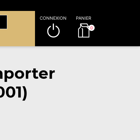
CONNEXION
PANIER
0
mporter
001)