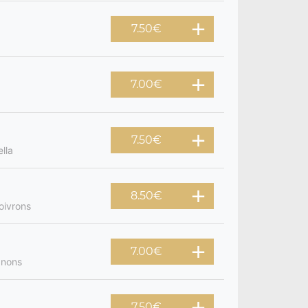
7.50
€
7.00
€
7.50
€
lla
8.50
€
oivrons
7.00
€
gnons
7.50
€