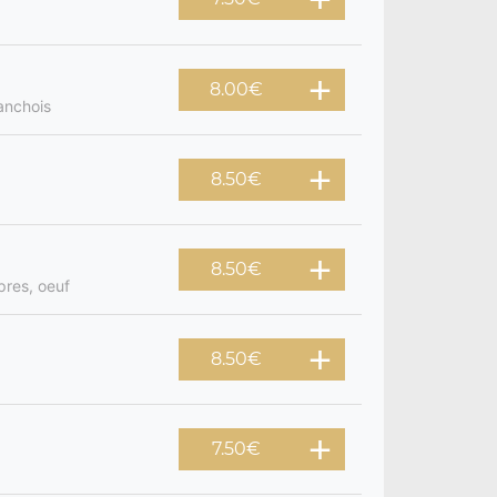
8.00
€
anchois
8.50
€
8.50
€
pres, oeuf
8.50
€
7.50
€