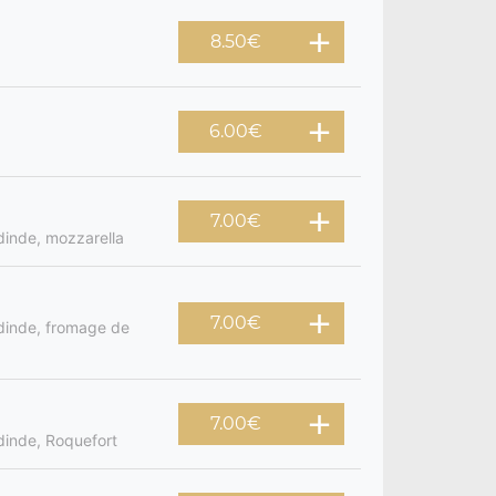
8.50
€
6.00
€
7.00
€
inde, mozzarella
7.00
€
dinde, fromage de
7.00
€
dinde, Roquefort