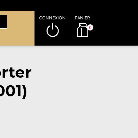
CONNEXION
PANIER
0
rter
001)