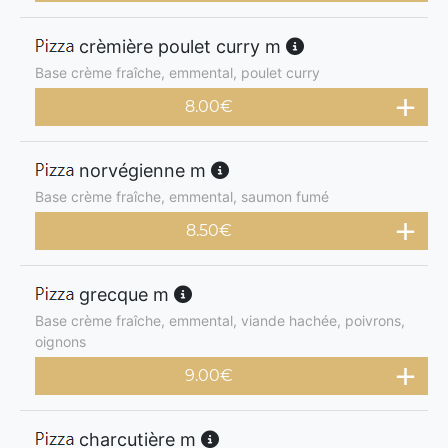
crèmière poulet curry m
Base crème fraîche, emmental, poulet curry
8.00
€
norvégienne m
Base crème fraîche, emmental, saumon fumé
8.50
€
grecque m
Base crème fraîche, emmental, viande hachée, poivrons,
oignons
9.00
€
charcutière m