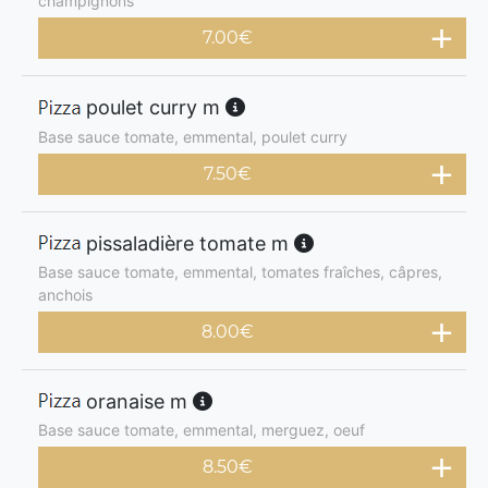
champignons
7.00
€
poulet curry m
Base sauce tomate, emmental, poulet curry
7.50
€
pissaladière tomate m
Base sauce tomate, emmental, tomates fraîches, câpres,
anchois
8.00
€
oranaise m
Base sauce tomate, emmental, merguez, oeuf
8.50
€