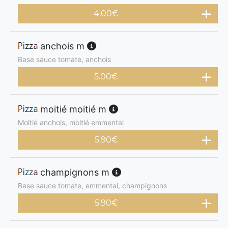
4.00
€
anchois m
Base sauce tomate, anchois
5.00
€
moitié moitié m
Moitié anchois, moitié emmental
5.90
€
champignons m
Base sauce tomate, emmental, champignons
5.90
€