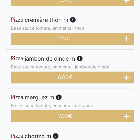
crémière thon m
Base sauce tomate, emmental, thon
7.50
€
jambon de dinde m
Base sauce tomate, emmental, jambon de dinde
6.00
€
merguez m
Base sauce tomate, emmental, merguez
7.50
€
chorizo m