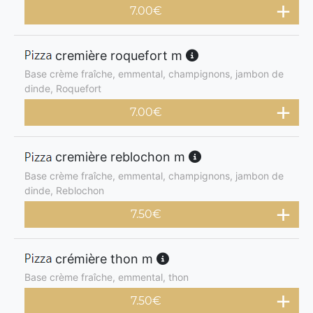
7.00
€
cremière roquefort m
Base crème fraîche, emmental, champignons, jambon de
dinde, Roquefort
7.00
€
cremière reblochon m
Base crème fraîche, emmental, champignons, jambon de
dinde, Reblochon
7.50
€
crémière thon m
Base crème fraîche, emmental, thon
7.50
€