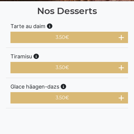
Nos Desserts
Tarte au daim
3.50
€
Tiramisu
3.50
€
Glace häagen-dazs
3.50
€