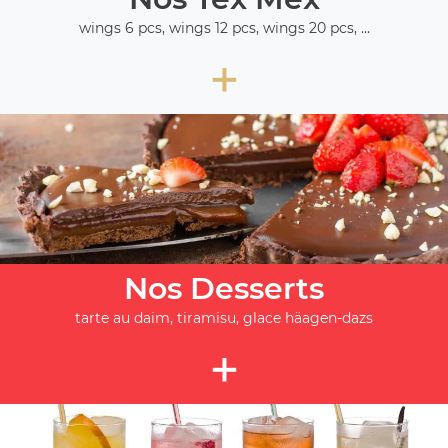
wings 6 pcs, wings 12 pcs, wings 20 pcs, ...
+
Nos Desserts
tarte au daim, tiramisu, glace häagen-dazs
+