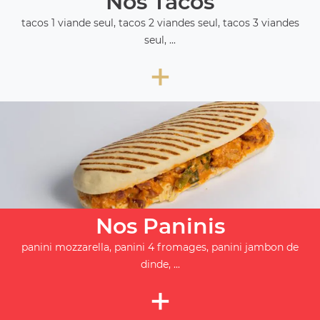
Nos Tacos
tacos 1 viande seul, tacos 2 viandes seul, tacos 3 viandes
seul, ...
+
Nos Paninis
panini mozzarella, panini 4 fromages, panini jambon de
dinde, ...
+