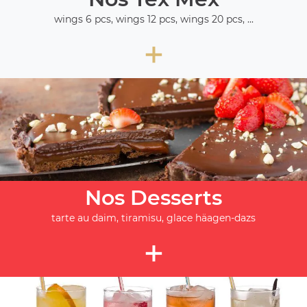
wings 6 pcs, wings 12 pcs, wings 20 pcs, ...
+
Nos Desserts
tarte au daim, tiramisu, glace häagen-dazs
+