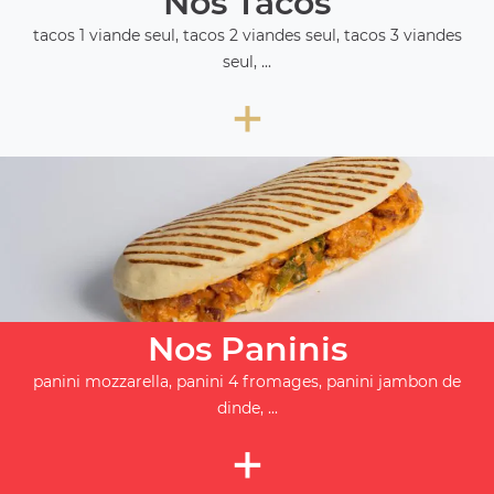
Nos Tacos
tacos 1 viande seul, tacos 2 viandes seul, tacos 3 viandes
seul, ...
+
Nos Paninis
panini mozzarella, panini 4 fromages, panini jambon de
dinde, ...
+