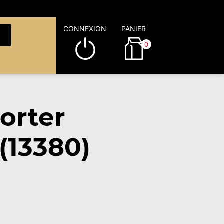
CONNEXION
PANIER
0
orter
(13380)