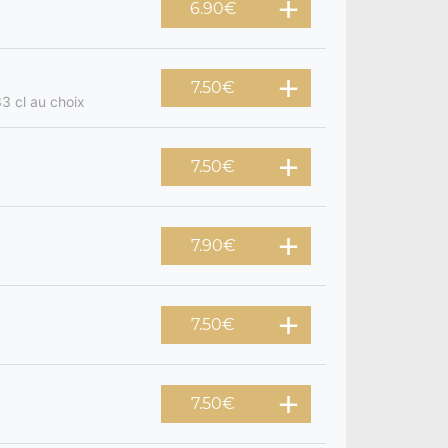
6.90
€
7.50
€
3 cl au choix
7.50
€
7.90
€
7.50
€
7.50
€