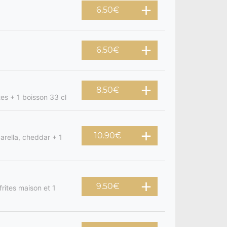
6.50
€
6.50
€
8.50
€
tes + 1 boisson 33 cl
10.90
€
arella, cheddar + 1
9.50
€
rites maison et 1