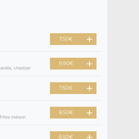
7.50
€
9.90
€
arella, cheddar
7.50
€
8.50
€
frites maison
6.50
€