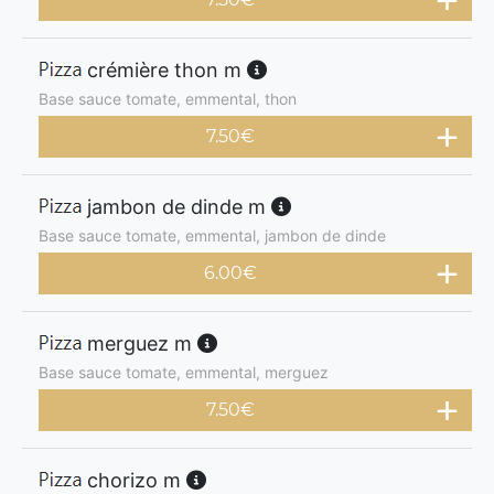
crémière thon m
Base sauce tomate, emmental, thon
7.50
€
jambon de dinde m
Base sauce tomate, emmental, jambon de dinde
6.00
€
merguez m
Base sauce tomate, emmental, merguez
7.50
€
chorizo m