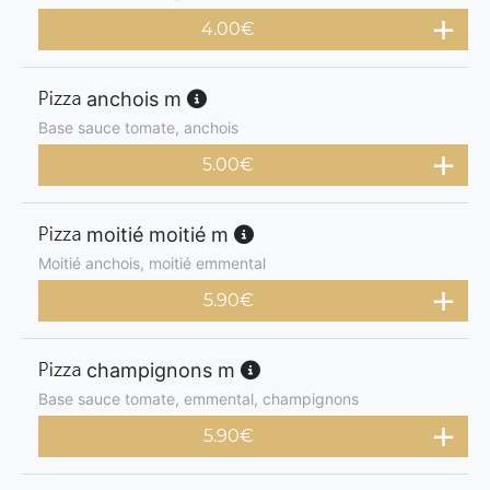
4.00
€
anchois m
Base sauce tomate, anchois
5.00
€
moitié moitié m
Moitié anchois, moitié emmental
5.90
€
champignons m
Base sauce tomate, emmental, champignons
5.90
€