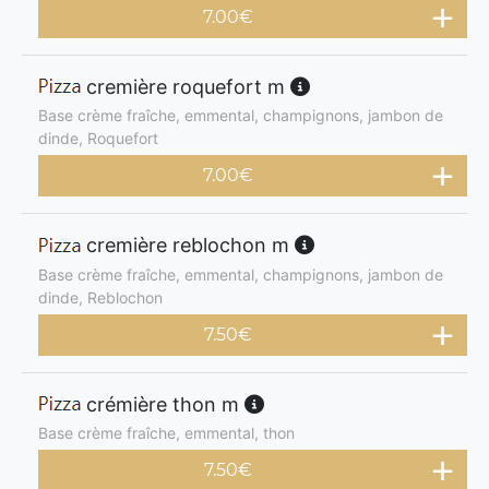
7.00
€
cremière roquefort m
Base crème fraîche, emmental, champignons, jambon de
dinde, Roquefort
7.00
€
cremière reblochon m
Base crème fraîche, emmental, champignons, jambon de
dinde, Reblochon
7.50
€
crémière thon m
Base crème fraîche, emmental, thon
7.50
€