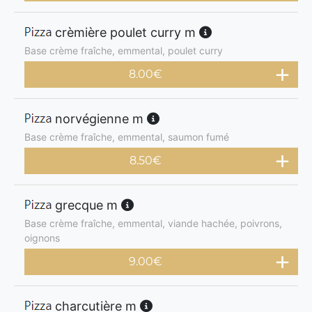
crèmière poulet curry m
Base crème fraîche, emmental, poulet curry
8.00
€
norvégienne m
Base crème fraîche, emmental, saumon fumé
8.50
€
grecque m
Base crème fraîche, emmental, viande hachée, poivrons,
oignons
9.00
€
charcutière m