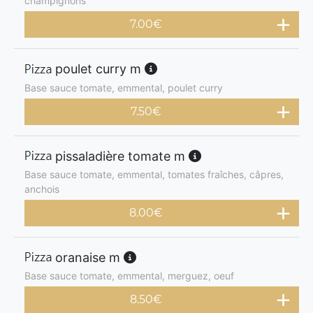
champignons
7.00
€
poulet curry m
Base sauce tomate, emmental, poulet curry
7.50
€
pissaladière tomate m
Base sauce tomate, emmental, tomates fraîches, câpres,
anchois
8.00
€
oranaise m
Base sauce tomate, emmental, merguez, oeuf
8.50
€