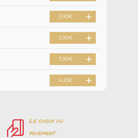
3.90
€
3.90
€
3.90
€
4.25
€
Le choix du
paiement