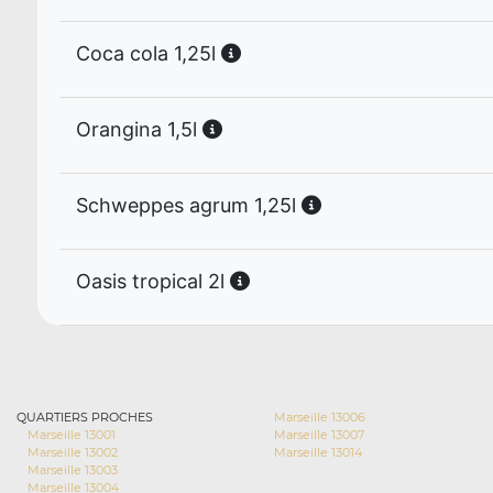
Coca cola 1,25l
Orangina 1,5l
Schweppes agrum 1,25l
Oasis tropical 2l
QUARTIERS PROCHES
Marseille 13006
Marseille 13001
Marseille 13007
Marseille 13002
Marseille 13014
Marseille 13003
Marseille 13004