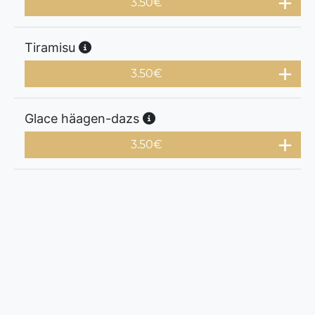
3.50
€
Tiramisu
3.50
€
Glace häagen-dazs
3.50
€