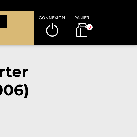
CONNEXION
PANIER
0
rter
006)