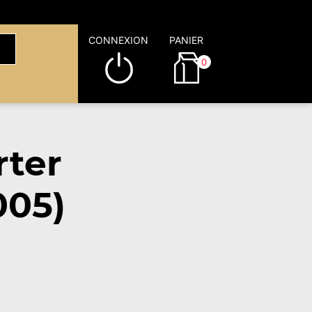
CONNEXION
PANIER
0
rter
005)