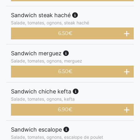
Sandwich steak haché
Salade, tomates, ognons, steak haché
6.50
€
Sandwich merguez
Salade, tomates, ognons, merguez
6.50
€
Sandwich chiche kefta
Salade, tomates, ognons, kefta
6.90
€
Sandwich escalope
Salade, tomates, ognons, escalope de poulet