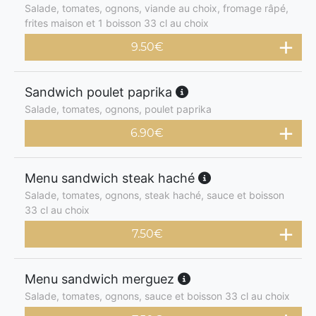
Salade, tomates, ognons, viande au choix, fromage râpé,
frites maison et 1 boisson 33 cl au choix
9.50
€
Sandwich poulet paprika
Salade, tomates, ognons, poulet paprika
6.90
€
Menu sandwich steak haché
Salade, tomates, ognons, steak haché, sauce et boisson
33 cl au choix
7.50
€
Menu sandwich merguez
Salade, tomates, ognons, sauce et boisson 33 cl au choix