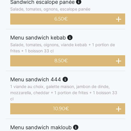
Sandwich escalope panée
Salade, tomates, ognons, escalope panée
6.50
€
Menu sandwich kebab
Salade, tomates, oignons, viande kebab + 1 portion de
frites + 1 boisson 33 cl
8.50
€
Menu sandwich 444
1 viande au choix, galette maison, jambon de dinde,
mozzarella, cheddar + 1 portion de frites + 1 boisson 33
cl
10.90
€
Menu sandwich makloub