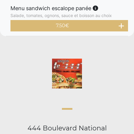
Menu sandwich escalope panée
Salade, tomates, ognons, sauce et boisson au choix
7.50
€
444 Boulevard National