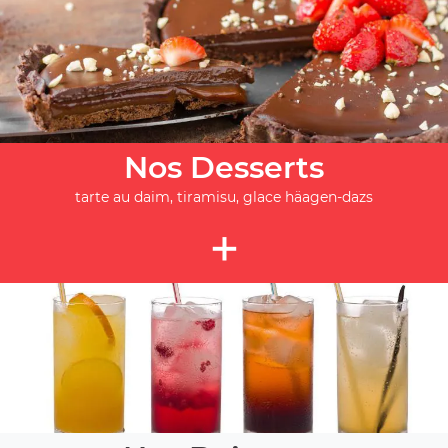
Nos Desserts
tarte au daim, tiramisu, glace häagen-dazs
+