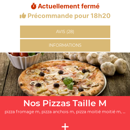
Actuellement fermé
Précommande pour 18h20
AVIS (28)
INFORMATIONS
Nos Pizzas Taille M
pizza fromage m, pizza anchois m, pizza moitié moitié m, ...
+