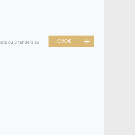
6.90
€
ets ou 3 tenders au