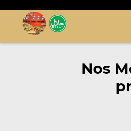
Nos M
pr