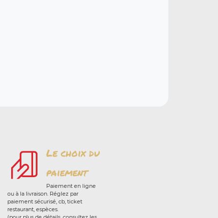
Le choix du
paiement
Paiement en ligne
ou à la livraison. Réglez par
paiement sécurisé, cb, ticket
restaurant, espèces.
(pour plus de détails, consultez les