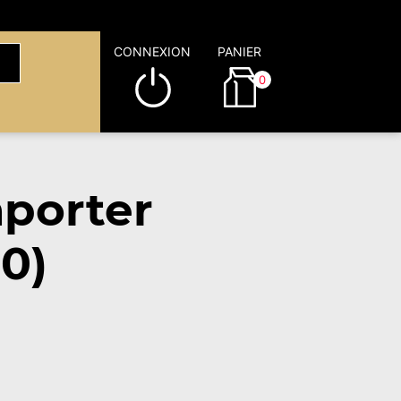
CONNEXION
PANIER
0
porter
90)